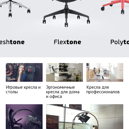
Игровые кресла и
Эргономичные
Кресла для
столы
кресла для дома
профессионалов
и офиса