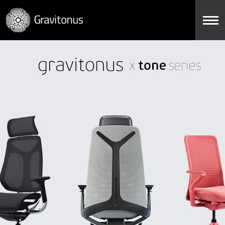
Gravitonus
Menu